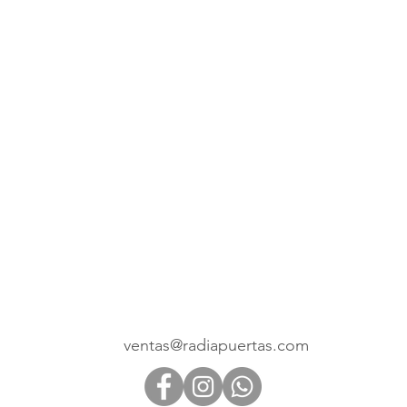
Direccion Sucursales
Cartago
Alajuela
Curridabat
Tibás
Guadalupe
Pavas
Liberia
Puntarenas, Barranca
Heredia Antiguo Hospital
San Ramón
s
Desamparados
Heredia Santa Lucía
Contáctanos
ventas@radiapuertas.com