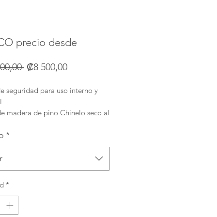
O precio desde
Precio
Precio
00,00 
₡8 500,00
de
e seguridad para uso interno y
oferta
l
e madera de pino Chinelo seco al
o
*
batiente
idas disponibles: Principal 3cm x
 Económico 3cm x 6.5cm
r
ad
*