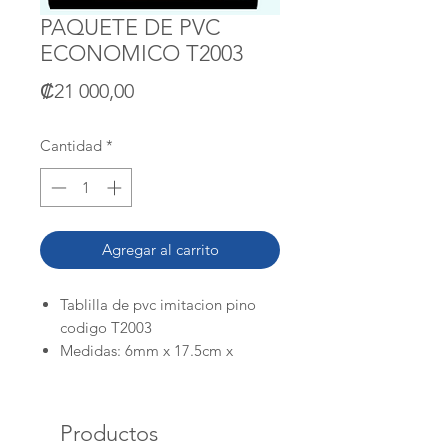
PAQUETE DE PVC
ECONOMICO T2003
Precio
₡21 000,00
Cantidad
*
Agregar al carrito
Tablilla de pvc imitacion pino
codigo T2003
Medidas: 6mm x 17.5cm x
5.80mts de largo
Paquete con 10 unidades,
Cubica 10mts cuadrados.
Productos